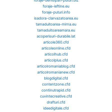
foraje-denisipari-puturi.biz
foraje-ieftine.eu
foraje-puturi.info
isadora-clarvazatoarea.eu
tamaduitoarea-mirna.eu
tamaduitoareamara.eu
acoperisuri-durabile.lat
articole360.cfd
articoleonline.cfd
articolhub.cfd
articolplus.cfd
articolromaniablog.cfd
articolromanianew.cfd
blogdigital.cfd
contentzone.cfd
continutrapid.cfd
cuvintecreative.cfd
drafturi.cfd
ideedigitale.cfd