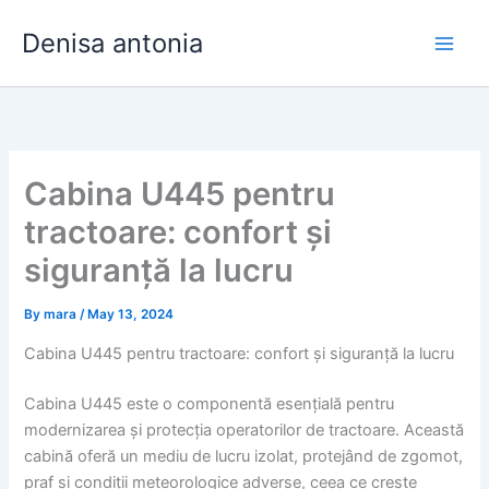
Skip
Denisa antonia
to
content
Cabina U445 pentru
tractoare: confort și
siguranță la lucru
By
mara
/
May 13, 2024
Cabina U445 pentru tractoare: confort și siguranță la lucru
Cabina U445 este o componentă esențială pentru
modernizarea și protecția operatorilor de tractoare. Această
cabină oferă un mediu de lucru izolat, protejând de zgomot,
praf și condiții meteorologice adverse, ceea ce crește