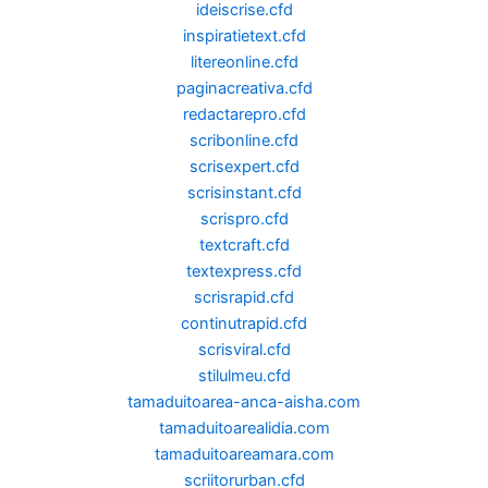
ideiscrise.cfd
inspiratietext.cfd
litereonline.cfd
paginacreativa.cfd
redactarepro.cfd
scribonline.cfd
scrisexpert.cfd
scrisinstant.cfd
scrispro.cfd
textcraft.cfd
textexpress.cfd
scrisrapid.cfd
continutrapid.cfd
scrisviral.cfd
stilulmeu.cfd
tamaduitoarea-anca-aisha.com
tamaduitoarealidia.com
tamaduitoareamara.com
scriitorurban.cfd