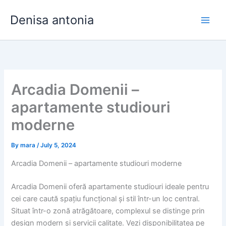
Skip
Denisa antonia
to
content
Arcadia Domenii –
apartamente studiouri
moderne
By
mara
/
July 5, 2024
Arcadia Domenii – apartamente studiouri moderne
Arcadia Domenii oferă apartamente studiouri ideale pentru
cei care caută spațiu funcțional și stil într-un loc central.
Situat într-o zonă atrăgătoare, complexul se distinge prin
design modern și servicii calitate. Vezi disponibilitatea pe