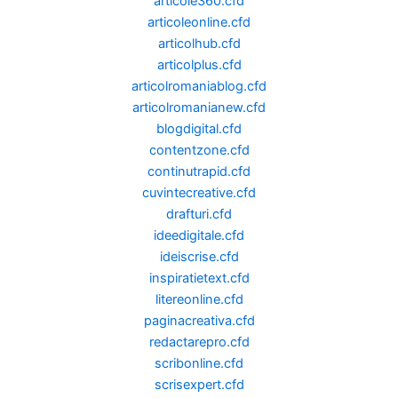
articole360.cfd
articoleonline.cfd
articolhub.cfd
articolplus.cfd
articolromaniablog.cfd
articolromanianew.cfd
blogdigital.cfd
contentzone.cfd
continutrapid.cfd
cuvintecreative.cfd
drafturi.cfd
ideedigitale.cfd
ideiscrise.cfd
inspiratietext.cfd
litereonline.cfd
paginacreativa.cfd
redactarepro.cfd
scribonline.cfd
scrisexpert.cfd