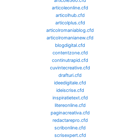
articole360.cfd
articoleonline.cfd
articolhub.cfd
articolplus.cfd
articolromaniablog.cfd
articolromanianew.cfd
blogdigital.cfd
contentzone.cfd
continutrapid.cfd
cuvintecreative.cfd
drafturi.cfd
ideedigitale.cfd
ideiscrise.cfd
inspiratietext.cfd
litereonline.cfd
paginacreativa.cfd
redactarepro.cfd
scribonline.cfd
scrisexpert.cfd