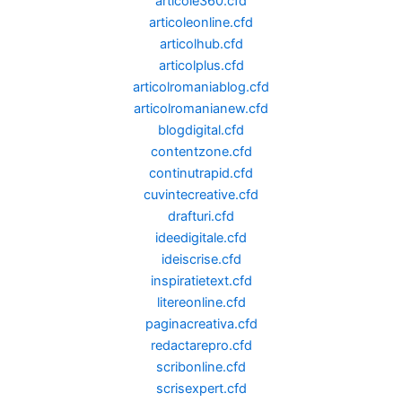
articole360.cfd
articoleonline.cfd
articolhub.cfd
articolplus.cfd
articolromaniablog.cfd
articolromanianew.cfd
blogdigital.cfd
contentzone.cfd
continutrapid.cfd
cuvintecreative.cfd
drafturi.cfd
ideedigitale.cfd
ideiscrise.cfd
inspiratietext.cfd
litereonline.cfd
paginacreativa.cfd
redactarepro.cfd
scribonline.cfd
scrisexpert.cfd