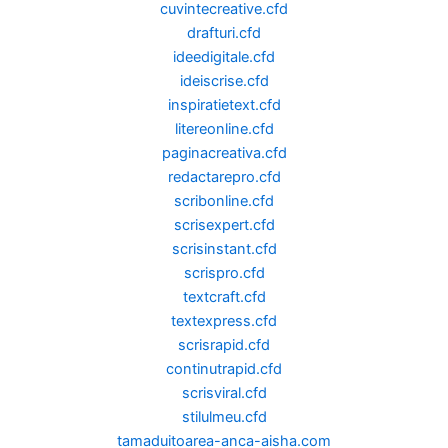
cuvintecreative.cfd
drafturi.cfd
ideedigitale.cfd
ideiscrise.cfd
inspiratietext.cfd
litereonline.cfd
paginacreativa.cfd
redactarepro.cfd
scribonline.cfd
scrisexpert.cfd
scrisinstant.cfd
scrispro.cfd
textcraft.cfd
textexpress.cfd
scrisrapid.cfd
continutrapid.cfd
scrisviral.cfd
stilulmeu.cfd
tamaduitoarea-anca-aisha.com