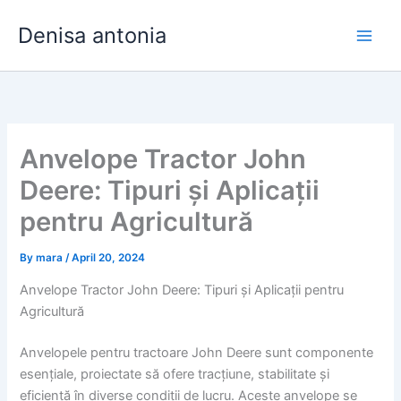
Skip
Denisa antonia
to
content
Anvelope Tractor John
Deere: Tipuri și Aplicații
pentru Agricultură
By
mara
/
April 20, 2024
Anvelope Tractor John Deere: Tipuri și Aplicații pentru
Agricultură
Anvelopele pentru tractoare John Deere sunt componente
esențiale, proiectate să ofere tracțiune, stabilitate și
eficiență în diverse condiții de lucru. Aceste anvelope se