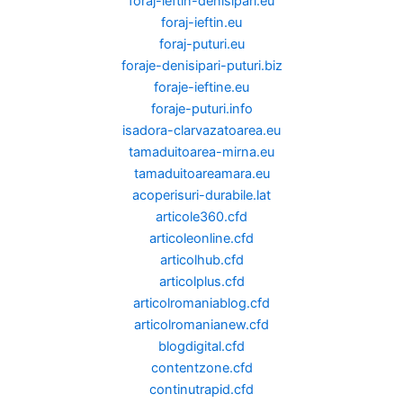
foraj-ieftin-denisipari.eu
foraj-ieftin.eu
foraj-puturi.eu
foraje-denisipari-puturi.biz
foraje-ieftine.eu
foraje-puturi.info
isadora-clarvazatoarea.eu
tamaduitoarea-mirna.eu
tamaduitoareamara.eu
acoperisuri-durabile.lat
articole360.cfd
articoleonline.cfd
articolhub.cfd
articolplus.cfd
articolromaniablog.cfd
articolromanianew.cfd
blogdigital.cfd
contentzone.cfd
continutrapid.cfd