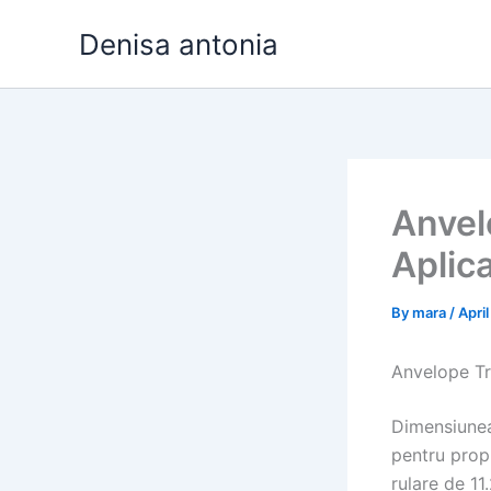
Skip
Denisa antonia
to
content
Anvelo
Aplica
By
mara
/
April
Anvelope Tra
Dimensiunea 
pentru propr
rulare de 11