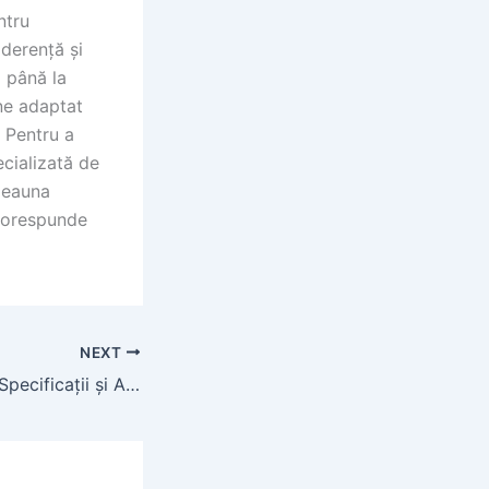
ntru
derență și
i până la
ne adaptat
. Pentru a
cializată de
tdeauna
 corespunde
NEXT
Tractorul 6150M: Specificații și Aplicații în Agricultura Românească