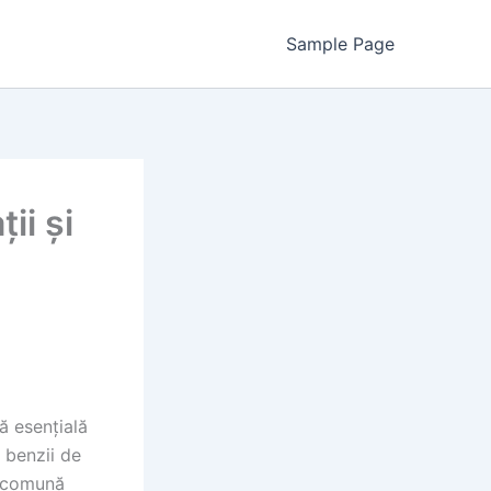
Sample Page
ii și
ă esențială
a benzii de
ne comună