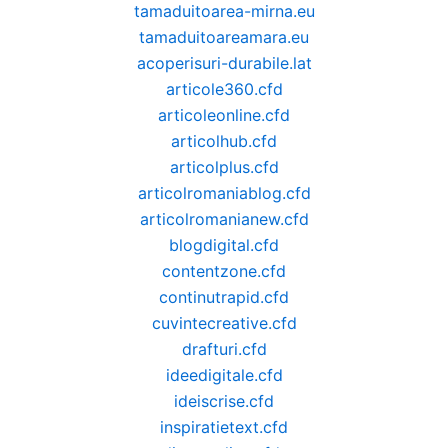
tamaduitoarea-mirna.eu
tamaduitoareamara.eu
acoperisuri-durabile.lat
articole360.cfd
articoleonline.cfd
articolhub.cfd
articolplus.cfd
articolromaniablog.cfd
articolromanianew.cfd
blogdigital.cfd
contentzone.cfd
continutrapid.cfd
cuvintecreative.cfd
drafturi.cfd
ideedigitale.cfd
ideiscrise.cfd
inspiratietext.cfd