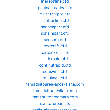
litereonline.cfd
paginacreativa.cfd
redactarepro.cfd
scribonline.cfd
scrisexpert.cfd
scrisinstant.cfd
scrispro.cfd
textcraft.cfd
textexpress.cfd
scrisrapid.cfd
continutrapid.cfd
scrisviral.cfd
stilulmeu.cfd
tamaduitoarea-anca-aisha.com
tamaduitoarealidia.com
tamaduitoareamara.com
scriitorurban.cfd
tania-clarvazatoarea.eu