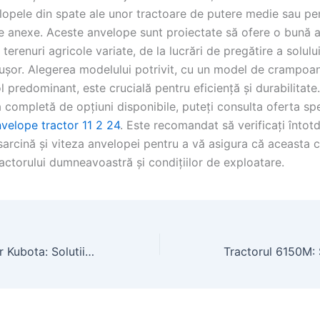
lopele din spate ale unor tractoare de putere medie sau pe
 anexe. Aceste anvelope sunt proiectate să ofere o bună a
 terenuri agricole variate, de la lucrări de pregătire a solulu
 ușor. Alegerea modelului potrivit, cu un model de crampoa
ol predominant, este crucială pentru eficiență și durabilitate
 completă de opțiuni disponibile, puteți consulta oferta spe
nvelope tractor 11 2 24
. Este recomandat să verificați înto
 sarcină și viteza anvelopei pentru a vă asigura că aceasta
ractorului dumneavoastră și condițiilor de exploatare.
Cositoare Tractor Kubota: Solutii Profesionale pentru Intretinerea Terenurilor