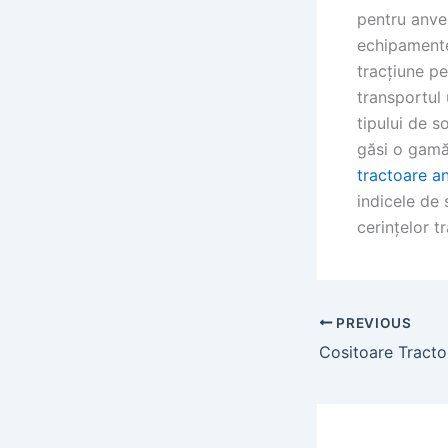
pentru anve
echipamente
tracțiune pe
transportul
tipului de s
găsi o gamă
tractoare a
indicele de
cerințelor t
PREVIOUS