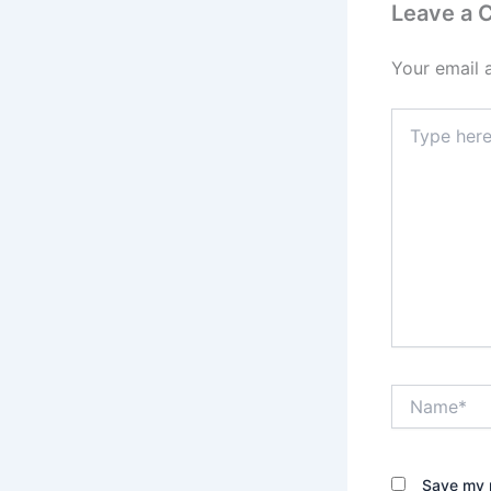
Leave a
Your email 
Type
here..
Name*
Save my n