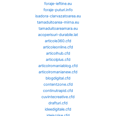
foraje-ieftine.eu
foraje-puturi.info
isadora-clarvazatoarea.eu
tamaduitoarea-mirna.eu
tamaduitoareamara.eu
acoperisuri-durabile.lat
articole360.cfd
articoleonline.cfd
articolhub.cfd
articolplus.cfd
articolromaniablog.cfd
articolromanianew.cfd
blogdigital.cfd
contentzone.cfd
continutrapid.cfd
cuvintecreative.cfd
drafturi.cfd
ideedigitale.cfd
ideiscrise.cfd