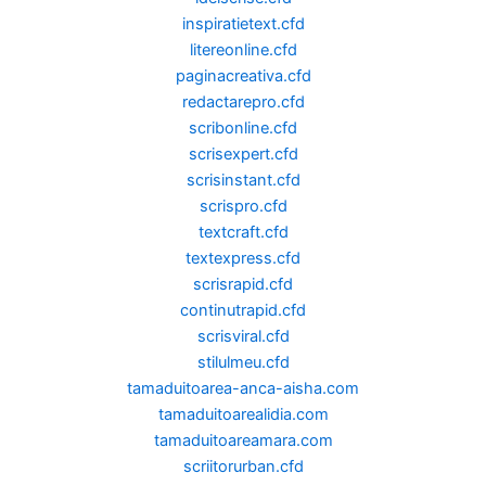
inspiratietext.cfd
litereonline.cfd
paginacreativa.cfd
redactarepro.cfd
scribonline.cfd
scrisexpert.cfd
scrisinstant.cfd
scrispro.cfd
textcraft.cfd
textexpress.cfd
scrisrapid.cfd
continutrapid.cfd
scrisviral.cfd
stilulmeu.cfd
tamaduitoarea-anca-aisha.com
tamaduitoarealidia.com
tamaduitoareamara.com
scriitorurban.cfd