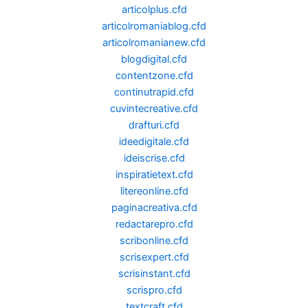
articolplus.cfd
articolromaniablog.cfd
articolromanianew.cfd
blogdigital.cfd
contentzone.cfd
continutrapid.cfd
cuvintecreative.cfd
drafturi.cfd
ideedigitale.cfd
ideiscrise.cfd
inspiratietext.cfd
litereonline.cfd
paginacreativa.cfd
redactarepro.cfd
scribonline.cfd
scrisexpert.cfd
scrisinstant.cfd
scrispro.cfd
textcraft.cfd