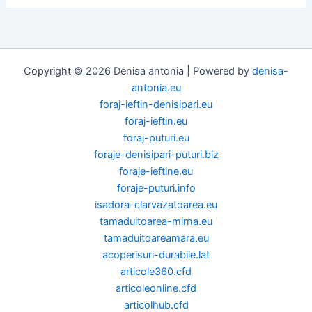
Copyright © 2026 Denisa antonia | Powered by
denisa-
antonia.eu
foraj-ieftin-denisipari.eu
foraj-ieftin.eu
foraj-puturi.eu
foraje-denisipari-puturi.biz
foraje-ieftine.eu
foraje-puturi.info
isadora-clarvazatoarea.eu
tamaduitoarea-mirna.eu
tamaduitoareamara.eu
acoperisuri-durabile.lat
articole360.cfd
articoleonline.cfd
articolhub.cfd