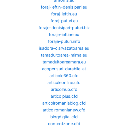
antonia.eu
foraj-ieftin-denisipari.eu
foraj-ieftin.eu
foraj-puturi.eu
foraje-denisipari-puturi.biz
foraje-ieftine.eu
foraje-puturi.info
isadora-clarvazatoarea.eu
tamaduitoarea-mirna.eu
tamaduitoareamara.eu
acoperisuri-durabile.lat
articole360.cfd
articoleonline.cfd
articolhub.cfd
articolplus.cfd
articolromaniablog.cfd
articolromanianew.cfd
blogdigital.cfd
contentzone.cfd