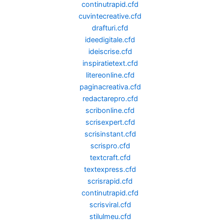
continutrapid.cfd
cuvintecreative.cfd
drafturi.cfd
ideedigitale.cfd
ideiscrise.cfd
inspiratietext.cfd
litereonline.cfd
paginacreativa.cfd
redactarepro.cfd
scribonline.cfd
scrisexpert.cfd
scrisinstant.cfd
scrispro.cfd
textcraft.cfd
textexpress.cfd
scrisrapid.cfd
continutrapid.cfd
scrisviral.cfd
stilulmeu.cfd