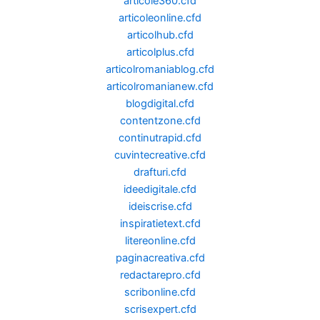
articole360.cfd
articoleonline.cfd
articolhub.cfd
articolplus.cfd
articolromaniablog.cfd
articolromanianew.cfd
blogdigital.cfd
contentzone.cfd
continutrapid.cfd
cuvintecreative.cfd
drafturi.cfd
ideedigitale.cfd
ideiscrise.cfd
inspiratietext.cfd
litereonline.cfd
paginacreativa.cfd
redactarepro.cfd
scribonline.cfd
scrisexpert.cfd