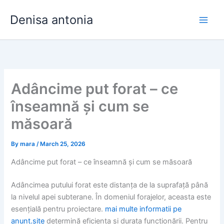
Skip
Denisa antonia
to
content
Adâncime put forat – ce
înseamnă și cum se
măsoară
By
mara
/
March 25, 2026
Adâncime put forat – ce înseamnă și cum se măsoară
Adâncimea putului forat este distanța de la suprafață până
la nivelul apei subterane. În domeniul forajelor, aceasta este
esențială pentru proiectare.
mai multe informatii pe
anunt.site
determină eficiența și durata funcționării. Pentru