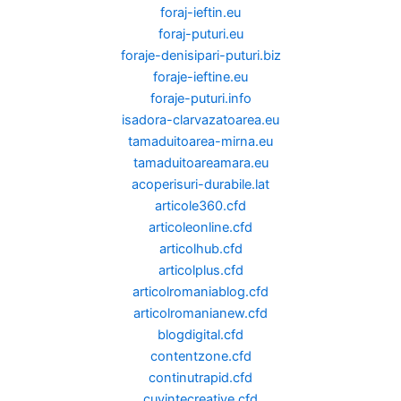
foraj-ieftin.eu
foraj-puturi.eu
foraje-denisipari-puturi.biz
foraje-ieftine.eu
foraje-puturi.info
isadora-clarvazatoarea.eu
tamaduitoarea-mirna.eu
tamaduitoareamara.eu
acoperisuri-durabile.lat
articole360.cfd
articoleonline.cfd
articolhub.cfd
articolplus.cfd
articolromaniablog.cfd
articolromanianew.cfd
blogdigital.cfd
contentzone.cfd
continutrapid.cfd
cuvintecreative.cfd