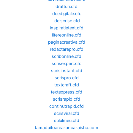
drafturi.cfd
ideedigitale.cfd
ideiscrise.cfd
inspiratietext.cfd
litereonline.cfd
paginacreativa.cfd
redactarepro.cfd
scribonline.cfd
scrisexpert.cfd
scrisinstant.cfd
scrispro.cfd
textcraft.cfd
textexpress.cfd
scrisrapid.cfd
continutrapid.cfd
scrisviral.cfd
stilulmeu.cfd
tamaduitoarea-anca-aisha.com