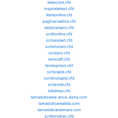
ideiscrise.cfd
inspiratietext.cfd
litereonline.cfd
paginacreativa.cfd
redactarepro.cfd
scribonline.cfd
scrisexpert.cfd
scrisinstant.cfd
scrispro.cfd
textcraft.cfd
textexpress.cfd
scrisrapid.cfd
continutrapid.cfd
scrisviral.cfd
stilulmeu.cfd
tamaduitoarea-anca-aisha.com
tamaduitoarealidia.com
tamaduitoareamara.com
scriitorurban.cfd