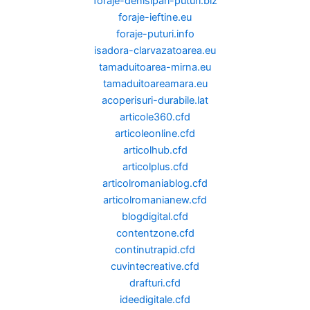
foraje-denisipari-puturi.biz
foraje-ieftine.eu
foraje-puturi.info
isadora-clarvazatoarea.eu
tamaduitoarea-mirna.eu
tamaduitoareamara.eu
acoperisuri-durabile.lat
articole360.cfd
articoleonline.cfd
articolhub.cfd
articolplus.cfd
articolromaniablog.cfd
articolromanianew.cfd
blogdigital.cfd
contentzone.cfd
continutrapid.cfd
cuvintecreative.cfd
drafturi.cfd
ideedigitale.cfd