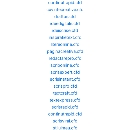
continutrapid.cfd
cuvintecreative.cfd
drafturi.cfd
ideedigitale.cfd
ideiscrise.cfd
inspiratietext.cfd
litereonline.cfd
paginacreativa.cfd
redactarepro.cfd
scribonline.cfd
scrisexpert.cfd
scrisinstant.cfd
scrispro.cfd
textcraft.cfd
textexpress.cfd
scrisrapid.cfd
continutrapid.cfd
scrisviral.cfd
stilulmeu.cfd