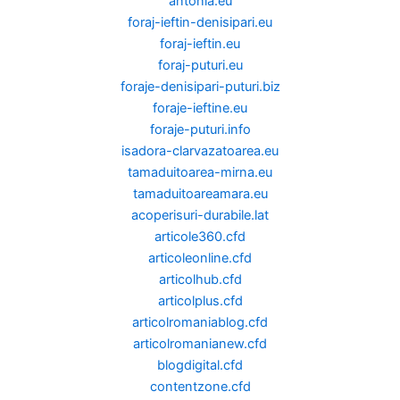
antonia.eu
foraj-ieftin-denisipari.eu
foraj-ieftin.eu
foraj-puturi.eu
foraje-denisipari-puturi.biz
foraje-ieftine.eu
foraje-puturi.info
isadora-clarvazatoarea.eu
tamaduitoarea-mirna.eu
tamaduitoareamara.eu
acoperisuri-durabile.lat
articole360.cfd
articoleonline.cfd
articolhub.cfd
articolplus.cfd
articolromaniablog.cfd
articolromanianew.cfd
blogdigital.cfd
contentzone.cfd