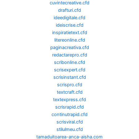
cuvintecreative.cfd
drafturi.cfd
ideedigitale.cfd
ideiscrise.cfd
inspiratietext.cfd
litereonline.cfd
paginacreativa.cfd
redactarepro.cfd
scribonline.cfd
scrisexpert.cfd
scrisinstant.cfd
scrispro.cfd
textcraft.cfd
textexpress.cfd
scrisrapid.cfd
continutrapid.cfd
scrisviral.cfd
stilulmeu.cfd
tamaduitoarea-anca-aisha.com