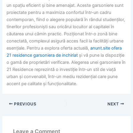
un spațiu eficient și bine amenajat. Aceste garsoniere sunt
proiectate pentru a maximiza confortul într-un cadru
contemporan, fiind o alegere populară în rândul studenților,
tinerilor profesioniști sau oricărui locuitor al capitalei în
căutarea unui cămin practic. Poziționat într-o zonă bine
conectată, complexul asigură acces facil la facilități urbane
esențiale. Pentru a explora oferta actuală,
anunt.site ofera
21 residence garsoniera de inchiriat
și vă pune la dispoziție
o gamă de proprietări verificare. Alegerea unei garsoniere în
21 Residence reprezintă o investiție într-un stil de viață
urban și convenabil, într-un mediu rezidențial care pune
accent pe calitate și funcționalitate.
PREVIOUS
NEXT
Leave a Comment