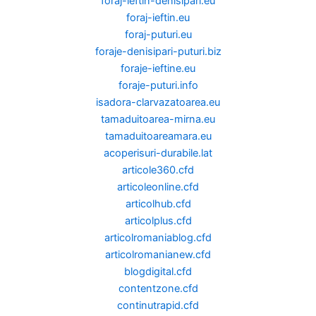
foraj-ieftin-denisipari.eu
foraj-ieftin.eu
foraj-puturi.eu
foraje-denisipari-puturi.biz
foraje-ieftine.eu
foraje-puturi.info
isadora-clarvazatoarea.eu
tamaduitoarea-mirna.eu
tamaduitoareamara.eu
acoperisuri-durabile.lat
articole360.cfd
articoleonline.cfd
articolhub.cfd
articolplus.cfd
articolromaniablog.cfd
articolromanianew.cfd
blogdigital.cfd
contentzone.cfd
continutrapid.cfd