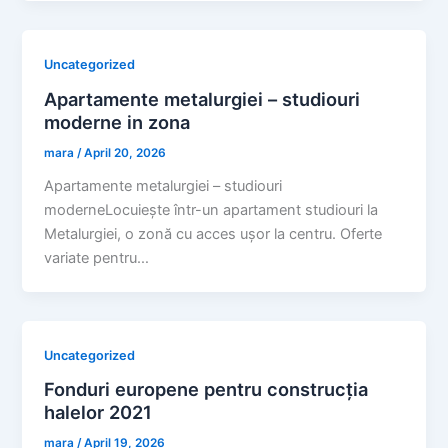
Uncategorized
Apartamente metalurgiei – studiouri
moderne in zona
mara
/
April 20, 2026
Apartamente metalurgiei – studiouri
moderneLocuiește într-un apartament studiouri la
Metalurgiei, o zonă cu acces ușor la centru. Oferte
variate pentru…
Uncategorized
Fonduri europene pentru construcția
halelor 2021
mara
/
April 19, 2026