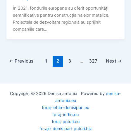
În 2021, fondurile europene au oferit oportunități
semnificative pentru construcția halelor metalice.
Proiectele de dezvoltare regională au sprijinit
companiile care…
←
Previous
1
2
3
…
327
Next
→
Copyright © 2026 Denisa antonia | Powered by
denisa-
antonia.eu
foraj-ieftin-denisipari.eu
foraj-ieftin.eu
foraj-puturi.eu
foraje-denisipari-puturi.biz