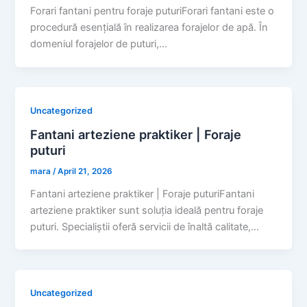
Forari fantani pentru foraje puturiForari fantani este o
procedură esențială în realizarea forajelor de apă. În
domeniul forajelor de puturi,…
Uncategorized
Fantani arteziene praktiker | Foraje
puturi
mara
/
April 21, 2026
Fantani arteziene praktiker | Foraje puturiFantani
arteziene praktiker sunt soluția ideală pentru foraje
puturi. Specialiștii oferă servicii de înaltă calitate,…
Uncategorized