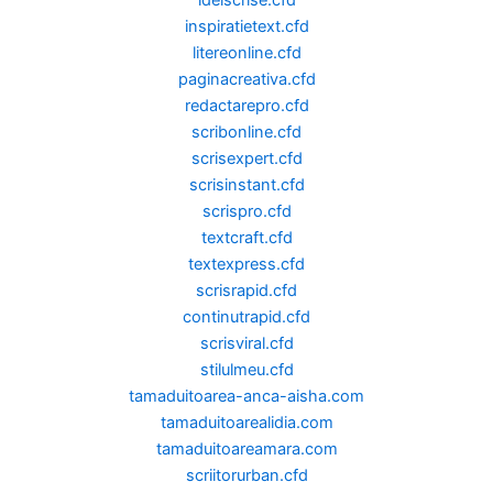
ideiscrise.cfd
inspiratietext.cfd
litereonline.cfd
paginacreativa.cfd
redactarepro.cfd
scribonline.cfd
scrisexpert.cfd
scrisinstant.cfd
scrispro.cfd
textcraft.cfd
textexpress.cfd
scrisrapid.cfd
continutrapid.cfd
scrisviral.cfd
stilulmeu.cfd
tamaduitoarea-anca-aisha.com
tamaduitoarealidia.com
tamaduitoareamara.com
scriitorurban.cfd