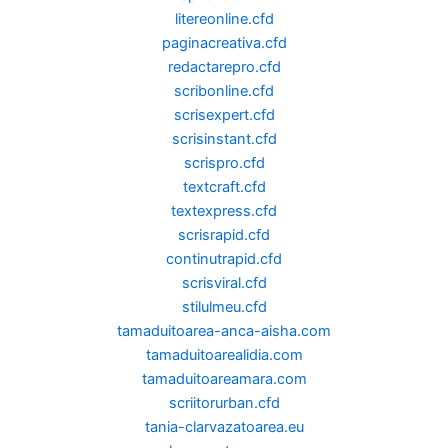
litereonline.cfd
paginacreativa.cfd
redactarepro.cfd
scribonline.cfd
scrisexpert.cfd
scrisinstant.cfd
scrispro.cfd
textcraft.cfd
textexpress.cfd
scrisrapid.cfd
continutrapid.cfd
scrisviral.cfd
stilulmeu.cfd
tamaduitoarea-anca-aisha.com
tamaduitoarealidia.com
tamaduitoareamara.com
scriitorurban.cfd
tania-clarvazatoarea.eu