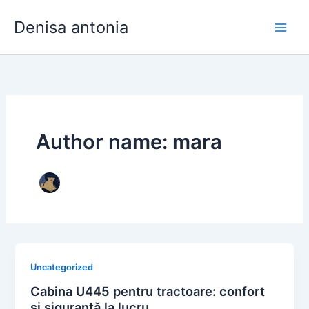
Skip
Denisa antonia
to
content
Author name: mara
Uncategorized
Cabina U445 pentru tractoare: confort
și siguranță la lucru