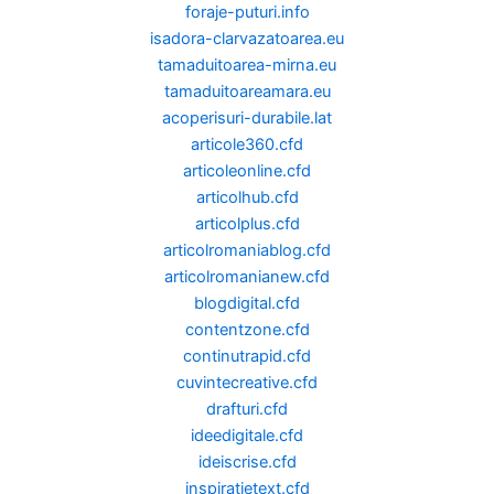
foraje-puturi.info
isadora-clarvazatoarea.eu
tamaduitoarea-mirna.eu
tamaduitoareamara.eu
acoperisuri-durabile.lat
articole360.cfd
articoleonline.cfd
articolhub.cfd
articolplus.cfd
articolromaniablog.cfd
articolromanianew.cfd
blogdigital.cfd
contentzone.cfd
continutrapid.cfd
cuvintecreative.cfd
drafturi.cfd
ideedigitale.cfd
ideiscrise.cfd
inspiratietext.cfd