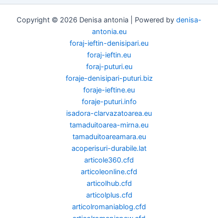
Copyright © 2026 Denisa antonia | Powered by
denisa-
antonia.eu
foraj-ieftin-denisipari.eu
foraj-ieftin.eu
foraj-puturi.eu
foraje-denisipari-puturi.biz
foraje-ieftine.eu
foraje-puturi.info
isadora-clarvazatoarea.eu
tamaduitoarea-mirna.eu
tamaduitoareamara.eu
acoperisuri-durabile.lat
articole360.cfd
articoleonline.cfd
articolhub.cfd
articolplus.cfd
articolromaniablog.cfd