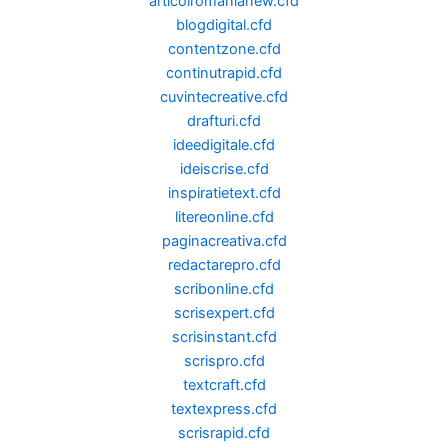
articolromanianew.cfd
blogdigital.cfd
contentzone.cfd
continutrapid.cfd
cuvintecreative.cfd
drafturi.cfd
ideedigitale.cfd
ideiscrise.cfd
inspiratietext.cfd
litereonline.cfd
paginacreativa.cfd
redactarepro.cfd
scribonline.cfd
scrisexpert.cfd
scrisinstant.cfd
scrispro.cfd
textcraft.cfd
textexpress.cfd
scrisrapid.cfd